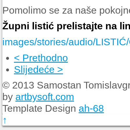
Pomolimo se za naše poko
Župni listić prelistajte na l
images/stories/audio/LISTI
< Prethodno
Slijedeće >
© 2013 Samostan Tomislavgr
by
artbysoft.com
Template Design
ah-68
↑