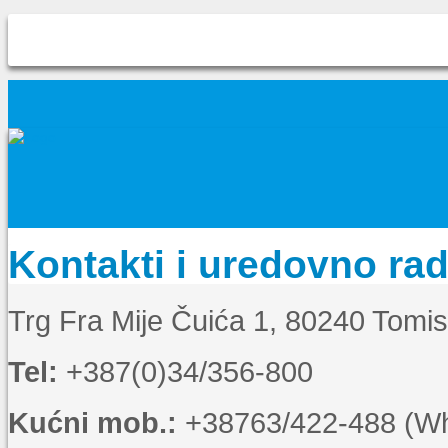
Kontakti i uredovno ra
Trg Fra Mije Čuića 1, 80240 Tomi
Tel:
+387(0)34/356-800
Kućni mob.:
+38763/422-488 (Wha