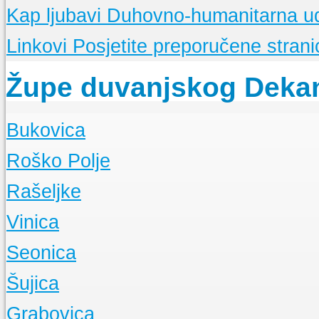
Kap ljubavi
Duhovno-humanitarna u
Linkovi
Posjetite preporučene stranic
Župe duvanjskog Deka
Bukovica
O Župi
Roško Polje
Događanja
O Župi
Rašeljke
Događanja
O Župi
Vinica
Događanja
O Župi
Seonica
Događanja
O Župi
Šujica
Događanja
O Župi
Grabovica
Događanja