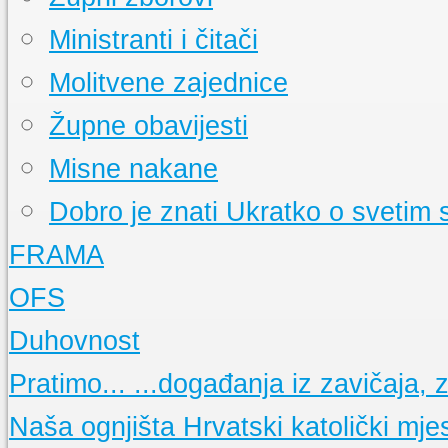
Ministranti i čitači
Molitvene zajednice
Župne obavijesti
Misne nakane
Dobro je znati
Ukratko o svetim
FRAMA
Događanja
Pratite događanja u našoj FRAMI
OFS
FRAMA s Vama
Radioemisija duvanjske FRAME
Što je FRAMA
Ukratko o bratstvu franjevačke mladeži
Događanja
Pratimo aktivnosti OFS-a
Duhovnost
Prvi koraci duvanjske FRAME
Što je OFS
Ukratko o redu
15 obljetnica FRAME TG
Osnovne molitve
Pratimo...
...događanja iz zavičaja, ze
Glasnici sv. Franje
Nešto o "maloj FRAMI"
Nedjeljne propovijedi
Sekcije
Opis i popis Framinih sekcija
Meditacije
Naša ognjišta
Hrvatski katolički mje
La Verna
Glasilo framaša iz Tomislavgrada