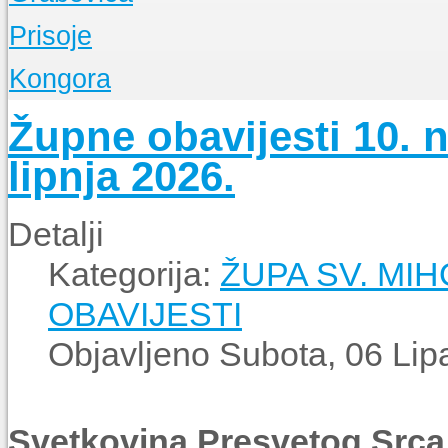
O Župi
Prisoje
Događanja
O Župi
Kongora
Događanja
O Župi
Župne obavijesti 10. n
Događanja
lipnja 2026.
Detalji
Kategorija:
ŽUPA SV. MI
OBAVIJESTI
Objavljeno Subota, 06 Lip
Svetkovina Presvetog Srca