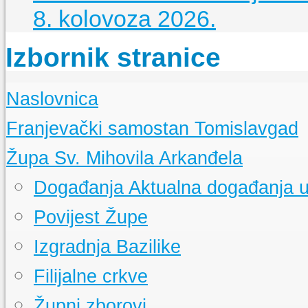
8. kolovoza 2026.
Izbornik stranice
Naslovnica
Franjevački samostan Tomislavgad
Kršćanstvo na duvanjskom području
Župa Sv. Mihovila Arkanđela
Izgradnja samostana u Tomislavgradu
Samostanska knjižnica
Događanja
Aktualna događanja u
Samostanski arhiv
Samostanski muzej
Povijest Župe
Izgradnja Bazilike
Filijalne crkve
Župni zborovi