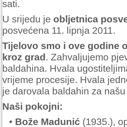
sati.
U srijedu je
obljetnica posv
posvećena 11. lipnja 2011.
Tijelovo smo i ove godine 
kroz grad
. Zahvaljujemo pje
baldahina. Hvala ugostiteljima
vrijeme procesije. Hvala jedn
je darovala baldahin za našu
Naši pokojni:
•
Bože Madunić
(1935.), o