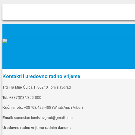
Kontakti i uredovno radno vrijeme
Trg Fra Mije Čuića 1, 80240 Tomislavgrad
Tel:
+387(0)34/356-800
Kućni mob.:
+38763/422-488 (WhatsApp i Viber)
Email:
samostan.tomislavgrad@gmail.com
Uredovno radno vrijeme radnim danom: