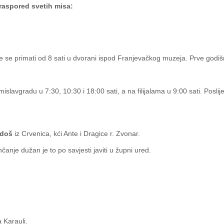
 raspored svetih misa:
e se primati od 8 sati u dvorani ispod Franjevačkog muzeja. Prve godiš
islavgradu u 7:30, 10:30 i 18:00 sati, a na filijalama u 9:00 sati. Posl
adoš
iz Crvenica, kći Ante i Dragice r. Zvonar.
anje dužan je to po savjesti javiti u župni ured.
sati na Karauli.