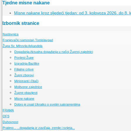
Tjedne misne nakane
Misne nakane kroz sljedeći tjedan: od 3. kolovoza 2026. do 8. 
Izbornik stranice
Naslovnica
Franjevački samostan Tomislavgad
Župa Sv. Mihovila Arkanđela
Kršćanstvo na duvanjskom području
Izgradnja samostana u Tomislavgradu
Događanja
Aktualna događanja u našoj Župnoj zajednici
Samostanska knjižnica
Povijest Župe
Samostanski arhiv
Izgradnja Bazilike
Samostanski muzej
Filijalne crkve
Župni zborovi
Ministranti i čitači
Molitvene zajednice
Župne obavijesti
Misne nakane
Dobro je znati
Ukratko o svetim sakramentima
FRAMA
OFS
Događanja
Pratite događanja u našoj FRAMI
Duhovnost
FRAMA s Vama
Događanja
Pratimo aktivnosti OFS-a
Radioemisija duvanjske FRAME
Pratimo...
Što je FRAMA
Što je OFS
Osnovne molitve
...događanja iz zavičaja, zemlje i svijeta...
Ukratko o redu
Ukratko o bratstvu franjevačke mladeži