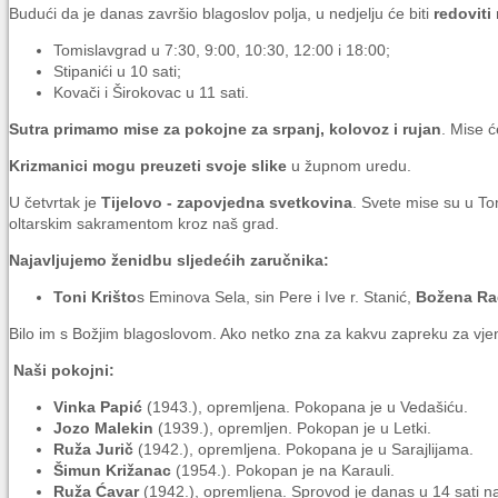
Budući da je danas završio blagoslov polja, u nedjelju će biti
redoviti
Tomislavgrad u 7:30, 9:00, 10:30, 12:00 i 18:00;
Stipanići u 10 sati;
Kovači i Širokovac u 11 sati.
Sutra primamo mise za pokojne za srpanj, kolovoz i rujan
. Mise ć
Krizmanici mogu preuzeti svoje slike
u župnom uredu.
U četvrtak je
Tijelovo - zapovjedna svetkovina
. Svete mise su u Tom
oltarskim sakramentom kroz naš grad.
Najavljujemo ženidbu sljedećih zaručnika:
Toni Krišto
s Eminova Sela, sin Pere i Ive r. Stanić,
Božena R
Bilo im s Božjim blagoslovom. Ako netko zna za kakvu zapreku za vjenč
Naši pokojni:
Vinka Papić
(1943.), opremljena. Pokopana je u Vedašiću.
Jozo Malekin
(1939.), opremljen. Pokopan je u Letki.
Ruža Jurič
(1942.), opremljena. Pokopana je u Sarajlijama.
Šimun Križanac
(1954.). Pokopan je na Karauli.
Ruža Ćavar
(1942.), opremljena. Sprovod je danas u 14 