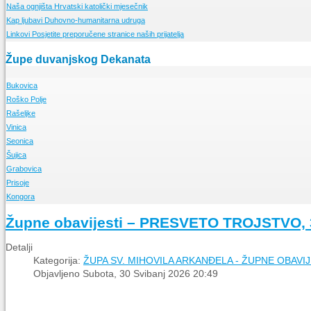
Naša ognjišta
Prvi koraci duvanjske FRAME
Nedjeljne propovijedi
Hrvatski katolički mjesečnik
Kap ljubavi
15 obljetnica FRAME TG
Meditacije
Duhovno-humanitarna udruga
Linkovi
Posjetite preporučene stranice naših prijatelja
Glasnici sv. Franje
Nešto o "maloj FRAMI"
Sekcije
Opis i popis Framinih sekcija
Župe duvanjskog Dekanata
La Verna
Glasilo framaša iz Tomislavgrada
Bukovica
Roško Polje
O Župi
Rašeljke
Događanja
O Župi
Vinica
Događanja
O Župi
Seonica
Događanja
O Župi
Šujica
Događanja
O Župi
Grabovica
Događanja
O Župi
Prisoje
Događanja
O Župi
Kongora
Događanja
O Župi
Događanja
O Župi
Župne obavijesti – PRESVETO TROJSTVO, 3
Događanja
Detalji
Kategorija:
ŽUPA SV. MIHOVILA ARKANĐELA - ŽUPNE OBAVIJ
Objavljeno Subota, 30 Svibanj 2026 20:49