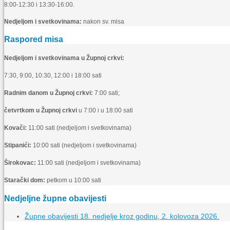
8:00-12:30 i 13:30-16:00.
Nedjeljom i svetkovinama:
nakon sv. misa
Raspored misa
Nedjeljom i svetkovinama u Župnoj crkvi:
7:30, 9:00, 10:30, 12:00 i 18:00 sati
Radnim danom u Župnoj crkvi:
7:00 sati;
četvrtkom u Župnoj crkvi
u 7:00 i u 18:00 sati
Kovači:
11:00 sati (nedjeljom i svetkovinama)
Stipanići:
10:00 sati (nedjeljom i svetkovinama)
Širokovac:
11:00 sati (nedjeljom i svetkovinama)
Starački dom:
petkom u 10:00 sati
Nedjeljne župne obavijesti
Župne obavijesti 18. nedjelje kroz godinu, 2. kolovoza 2026.