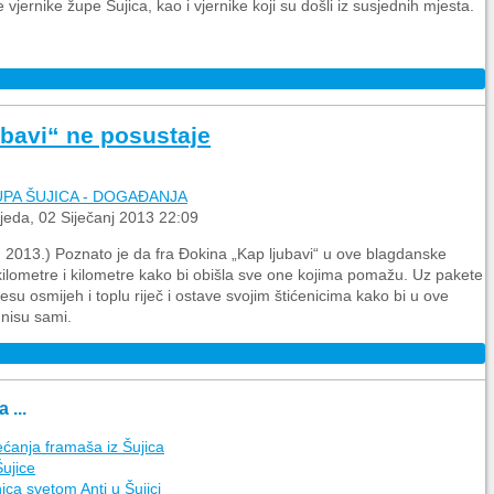
vjernike župe Šujica, kao i vjernike koji su došli iz susjednih mjesta.
ubavi“ ne posustaje
UPA ŠUJICA - DOGAĐANJA
ijeda, 02 Siječanj 2013 22:09
1. 2013.) Poznato je da fra Đokina „Kap ljubavi“ u ove blagdanske
kilometre i kilometre kako bi obišla sve one kojima pomažu. Uz pakete
u osmijeh i toplu riječ i ostave svojim štićenicima kako bi u ove
 nisu sami.
 ...
ećanja framaša iz Šujica
Šujice
ica svetom Anti u Šujici