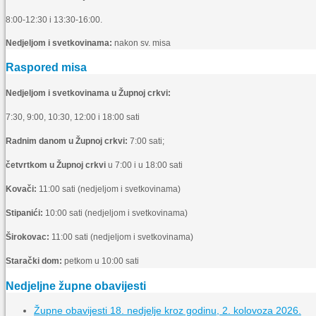
8:00-12:30 i 13:30-16:00.
Nedjeljom i svetkovinama:
nakon sv. misa
Raspored misa
Nedjeljom i svetkovinama u Župnoj crkvi:
7:30, 9:00, 10:30, 12:00 i 18:00 sati
Radnim danom u Župnoj crkvi:
7:00 sati;
četvrtkom u Župnoj crkvi
u 7:00 i u 18:00 sati
Kovači:
11:00 sati (nedjeljom i svetkovinama)
Stipanići:
10:00 sati (nedjeljom i svetkovinama)
Širokovac:
11:00 sati (nedjeljom i svetkovinama)
Starački dom:
petkom u 10:00 sati
Nedjeljne župne obavijesti
Župne obavijesti 18. nedjelje kroz godinu, 2. kolovoza 2026.