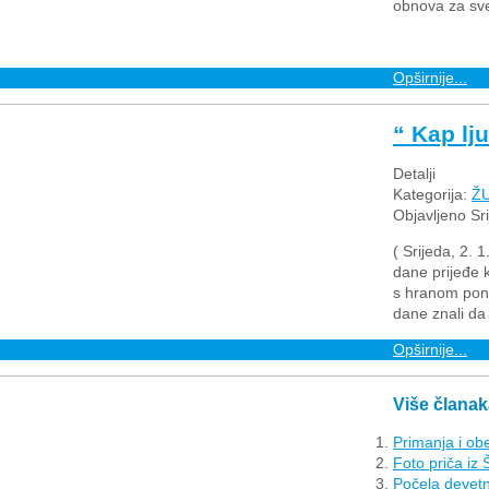
obnova za sve 
Opširnije...
“ Kap lj
Detalji
Kategorija:
Ž
Objavljeno Sr
( Srijeda, 2. 
dane prijeđe 
s hranom pones
dane znali da
Opširnije...
Više članaka
Primanja i ob
Foto priča iz 
Počela devetn