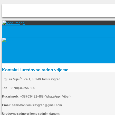
Kontakti i uredovno radno vrijeme
Trg Fra Mije Čuića 1, 80240 Tomislavgrad
Tel:
+387(0)34/356-800
Kućni mob.:
+38763/422-488 (WhatsApp i Viber)
Email:
samostan.tomislavgrad@gmail.com
Uredovno radno vrijeme radnim danom: