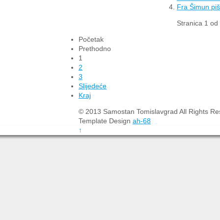
Fra Šimun piše
Stranica 1 od
Početak
Prethodno
1
2
3
Slijedeće
Kraj
© 2013 Samostan Tomislavgrad All Rights R
Template Design
ah-68
↑