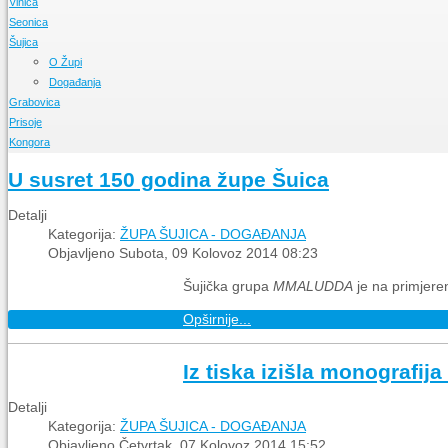
Vinica
Događanja
O Župi
Seonica
Događanja
O Župi
Šujica
Događanja
O Župi
Događanja
O Župi
Događanja
Grabovica
Prisoje
O Župi
Kongora
Događanja
O Župi
Događanja
O Župi
U susret 150 godina župe Šuica
Događanja
Detalji
Kategorija:
ŽUPA ŠUJICA - DOGAĐANJA
Objavljeno Subota, 09 Kolovoz 2014 08:23
Šujička grupa
MMALUDDA
je na primjeren
Opširnije...
Iz tiska izišla monografij
Detalji
Kategorija:
ŽUPA ŠUJICA - DOGAĐANJA
Objavljeno Četvrtak, 07 Kolovoz 2014 15:52