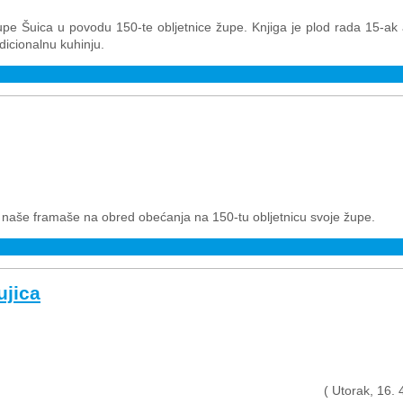
upe Šuica u povodu 150-te obljetnice župe. Knjiga je plod rada 15-ak au
adicionalnu kuhinju.
 naše framaše na obred obećanja na 150-tu obljetnicu svoje župe.
ujica
( Utorak, 16.