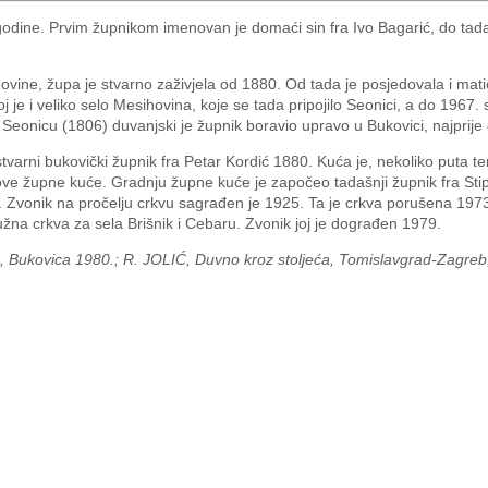
dine. Prvim župnikom imenovan je domaći sin fra Ivo Bagarić, do tada 
ovine, župa je stvarno zaživjela od 1880. Od tada je posjedovala i mati
 je i veliko selo Mesihovina, koje se tada pripojilo Seonici, a do 1967.
u Seonicu (1806) duvanjski je župnik boravio upravo u Bukovici, najprij
 stvarni bukovički župnik fra Petar Kordić 1880. Kuća je, nekoliko puta t
ve župne kuće. Gradnju župne kuće je započeo tadašnji župnik fra Stip
Zvonik na pročelju crkvu sagrađen je 1925. Ta je crkva porušena 1973.
na crkva za sela Brišnik i Cebaru. Zvonik joj je dograđen 1979.
 Bukovica 1980.; R. JOLIĆ, Duvno kroz stoljeća, Tomislavgrad-Zagreb, 