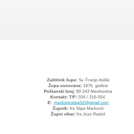
Zaštitnik župe:
Sv. Franjo Asiški
Župa osnovana:
1876. godine
Poštanski broj:
80 243 Mesihovina
Kontakt: T/F:
034 / 316-054
E:
markovicstipe52@gmail.com
Župnik:
fra Stipe Marković
Župni vikar:
fra Jozo Radoš