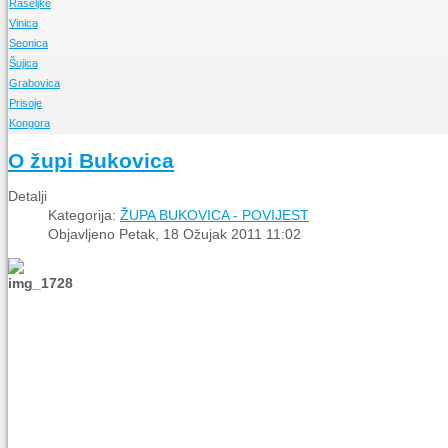
Rašeljke
O Župi
Vinica
Događanja
O Župi
Seonica
Događanja
O Župi
Šujica
Događanja
O Župi
Grabovica
Događanja
O Župi
Prisoje
Događanja
O Župi
Kongora
Događanja
O Župi
Događanja
O Župi
O župi Bukovica
Događanja
Detalji
Kategorija:
ŽUPA BUKOVICA - POVIJEST
Objavljeno Petak, 18 Ožujak 2011 11:02