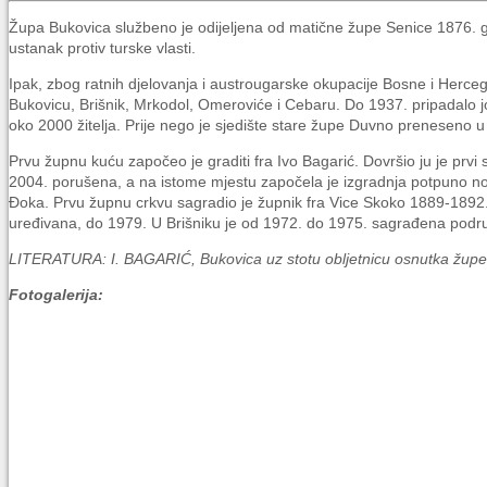
Župa Bukovica službeno je odijeljena od matične župe Senice 1876. go
ustanak protiv turske vlasti.
Ipak, zbog ratnih djelovanja i austrougarske okupacije Bosne i Herceg
Bukovicu, Brišnik, Mrkodol, Omeroviće i Cebaru. Do 1937. pripadalo joj
oko 2000 žitelja. Prije nego je sjedište stare župe Duvno preneseno 
Prvu župnu kuću započeo je graditi fra Ivo Bagarić. Dovršio ju je prvi
2004. porušena, a na istome mjestu započela je izgradnja potpuno no
Đoka. Prvu župnu crkvu sagradio je župnik fra Vice Skoko 1889-1892. 
uređivana, do 1979. U Brišniku je od 1972. do 1975. sagrađena podruž
LITERATURA: I. BAGARIĆ, Bukovica uz stotu obljetnicu osnutka župe,
Fotogalerija: