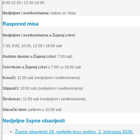
8:00-12:30 i 13:30-16:00.
Nedjeljom i svetkovinama:
nakon sv. misa
Raspored misa
Nedjeljom i svetkovinama u Župnoj crkvi:
7:30, 9:00, 10:30, 12:00 i 18:00 sati
Radnim danom u Župnoj crkvi:
7:00 sati;
četvrtkom u Župnoj crkvi
u 7:00 i u 18:00 sati
Kovači:
11:00 sati (nedjeljom i svetkovinama)
Stipanići:
10:00 sati (nedjeljom i svetkovinama)
Širokovac:
11:00 sati (nedjeljom i svetkovinama)
Starački dom:
petkom u 10:00 sati
Nedjeljne župne obavijesti
Župne obavijesti 18. nedjelje kroz godinu, 2. kolovoza 2026.