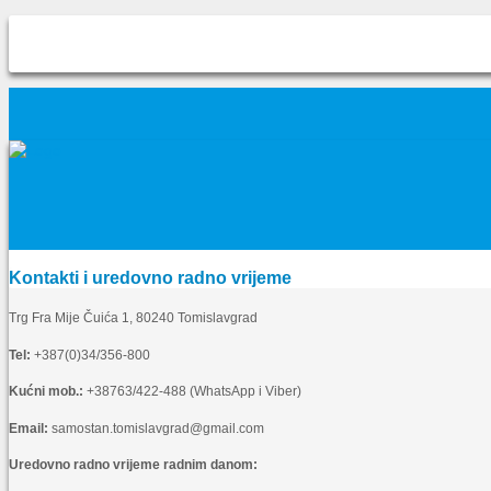
Kontakti i uredovno radno vrijeme
Trg Fra Mije Čuića 1, 80240 Tomislavgrad
Tel:
+387(0)34/356-800
Kućni mob.:
+38763/422-488 (WhatsApp i Viber)
Email:
samostan.tomislavgrad@gmail.com
Uredovno radno vrijeme radnim danom: