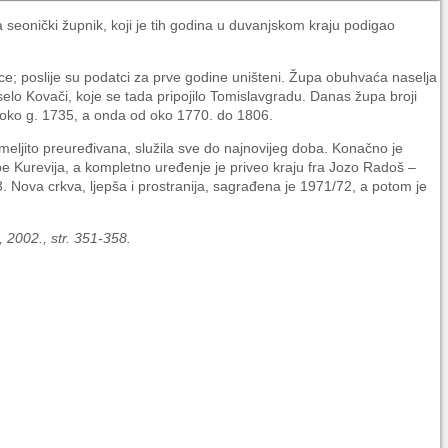
seonički župnik, koji je tih godina u duvanjskom kraju podigao
ce; poslije su podatci za prve godine uništeni. Župa obuhvaća naselja
 selo Kovači, koje se tada pripojilo Tomislavgradu. Danas župa broji
e oko g. 1735, a onda od oko 1770. do 1806.
emeljito preuređivana, služila sve do najnovijeg doba. Konačno je
e Kurevija, a kompletno uređenje je priveo kraju fra Jozo Radoš –
 Nova crkva, ljepša i prostranija, sagrađena je 1971/72, a potom je
2002., str. 351-358.