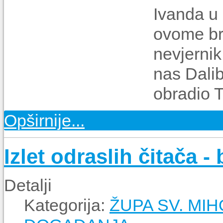
Ivan
da
u 
ovome bro
nevjernik
nas
Dali
obradio T
Opširnije...
Izlet odraslih čitača -
Detalji
Kategorija:
ŽUPA SV. MIH