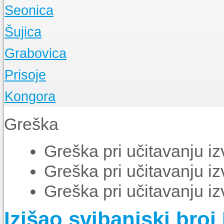
O Župi
Seonica
Događanja
O Župi
Šujica
Događanja
O Župi
Grabovica
Događanja
O Župi
Prisoje
Događanja
O Župi
Kongora
Događanja
O Župi
Greška
Događanja
Greška pri učitavanju i
Greška pri učitavanju i
Greška pri učitavanju i
Izišao svibanjski broj