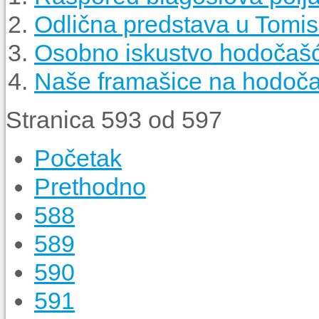
Odlična predstava u Tomi
Osobno iskustvo hodočašć
Naše framašice na hodoča
Stranica 593 od 597
Početak
Prethodno
588
589
590
591