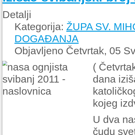
Detalji
Kategorija:
ŽUPA SV. MIH
DOGAĐANJA
Objavljeno Četvrtak, 05 S
( Četvrta
dana iziš
katoličko
kojeg iz
U dva na
čudu sve