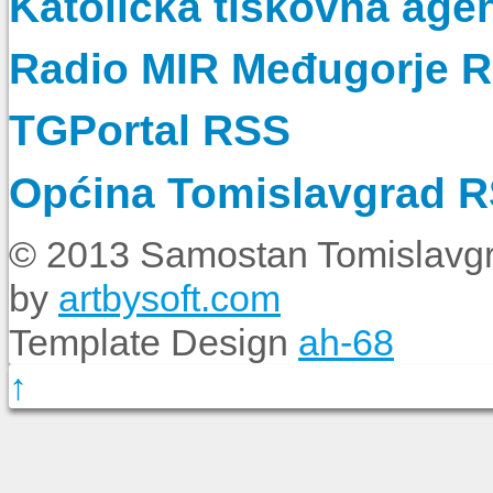
Katolička tiskovna age
Radio MIR Međugorje 
TGPortal RSS
Općina Tomislavgrad 
© 2013 Samostan Tomislavgr
by
artbysoft.com
Template Design
ah-68
↑