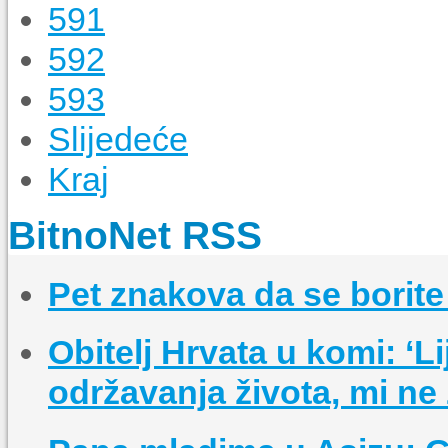
591
592
593
Slijedeće
Kraj
BitnoNet RSS
Pet znakova da se borit
Obitelj Hrvata u komi: ‘L
održavanja života, mi ne 