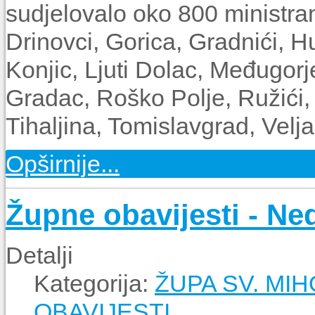
sudjelovalo oko 800 ministran
Drinovci, Gorica, Gradnići, 
Konjic, Ljuti Dolac, Međugorj
Gradac, Roško Polje, Ružići, 
Tihaljina, Tomislavgrad, Veljac
Opširnije...
Župne obavijesti - Nedj
Detalji
Kategorija:
ŽUPA SV. MI
OBAVIJESTI