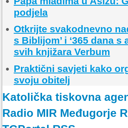
Papa mladima u Asizu: Gra
podjela
Otkrijte svakodnevno na
s Biblijom’ i ‘365 dana s
svih knjižara Verbum
Praktični savjeti kako o
svoju obitelj
Katolička tiskovna age
Radio MIR Međugorje 