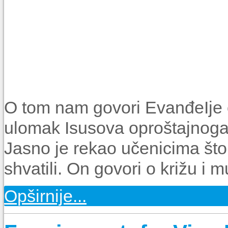
O tom nam govori EvanđeIje 
ulomak Isusova oproštajnoga 
Jasno je rekao učenicima što 
shvatili. On govori o križu i m
Opširnije...