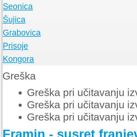
O Župi
Seonica
Događanja
O Župi
Šujica
Događanja
O Župi
Grabovica
Događanja
O Župi
Prisoje
Događanja
O Župi
Kongora
Događanja
O Župi
Greška
Događanja
Greška pri učitavanju i
Greška pri učitavanju i
Greška pri učitavanju i
Framin - susret franje