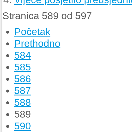
Stranica 589 od 597
Početak
Prethodno
584
585
586
587
588
589
590