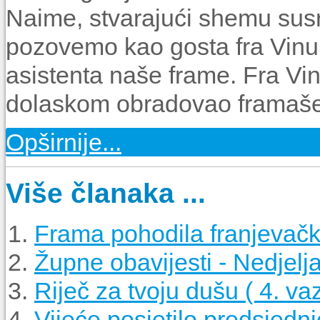
Naime, stvarajući shemu susre
pozovemo kao gosta fra Vin
asistenta naše frame. Fra Vine
dolaskom obradovao framaše
Opširnije...
Više članaka ...
Frama pohodila franjevačk
Župne obavijesti - Nedjelja
Riječ za tvoju dušu ( 4. v
Vijeće posjetilo predsjedn