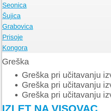
O Župi
Seonica
Događanja
O Župi
Šujica
Događanja
O Župi
Grabovica
Događanja
O Župi
Prisoje
Događanja
O Župi
Kongora
Događanja
O Župi
Greška
Događanja
Greška pri učitavanju i
Greška pri učitavanju i
Greška pri učitavanju i
IZLET NA VISOVAC