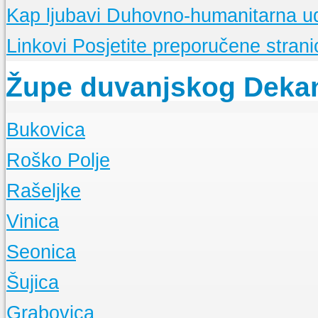
Kap ljubavi
Duhovno-humanitarna u
Linkovi
Posjetite preporučene stranic
Župe duvanjskog Deka
Bukovica
O Župi
Roško Polje
Događanja
O Župi
Rašeljke
Događanja
O Župi
Vinica
Događanja
O Župi
Seonica
Događanja
O Župi
Šujica
Događanja
O Župi
Grabovica
Događanja