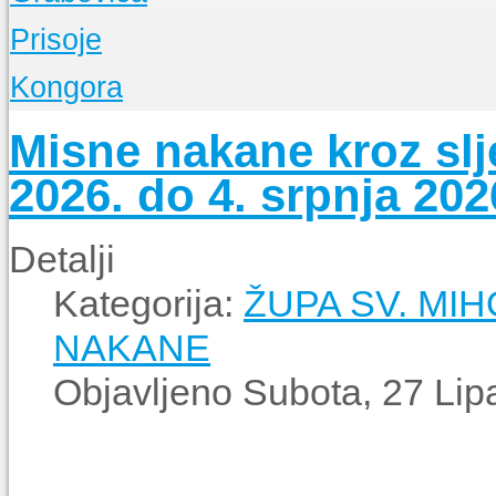
O Župi
Prisoje
Događanja
O Župi
Kongora
Događanja
O Župi
Misne nakane kroz slje
Događanja
2026. do 4. srpnja 202
Detalji
Kategorija:
ŽUPA SV. MI
NAKANE
Objavljeno Subota, 27 Lip
SV