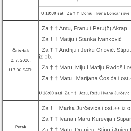
U 18:00 sati
Za † † Domu i Ivana Lončar i sve +
Za † † Antu, Franu i Peru(ž) Akrap
Za † † Matiju i Stanka Ivanković
Za † † Andriju i Jerku Orlović, Stipu, 
Četvrtak
iz ob.
2. 7. 2026.
Za † † Maru, Miju i Matiju Radoš i os
U 7:00 SATI:
Za † † Matu i Marijana Ćosića i ost.
U 18:00 sati
Za † † Jozu, Ružu i Ivana Jurčević i
Za † Marka Jurčevića i ost.++ iz o
Za † † Ivana i Maru Kurevija i Stipa
Petak
Za † † Matu, Dragicu, Stipu i Anicu