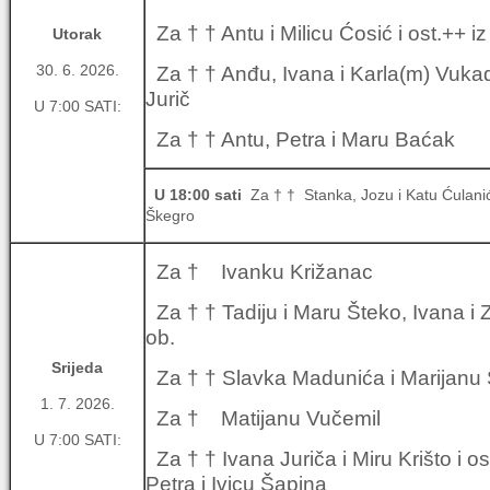
Za † † Antu i Milicu Ćosić i ost.++ iz
Utorak
30. 6. 2026.
Za † † Anđu, Ivana i Karla(m) Vukadi
Jurič
U 7:00 SATI:
Za † † Antu, Petra i Maru Baćak
U 18:00 sati
Za † † Stanka, Jozu i Katu Ćulanić, 
Škegro
Za † Ivanku Križanac
Za † † Tadiju i Maru Šteko, Ivana i Z
ob.
Srijeda
Za † † Slavka Madunića i Marijanu 
1. 7. 2026.
Za † Matijanu Vučemil
U 7:00 SATI:
Za † † Ivana Juriča i Miru Krišto i os
Petra i Ivicu Šapina