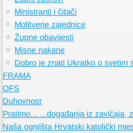
Ministranti i čitači
Molitvene zajednice
Župne obavijesti
Misne nakane
Dobro je znati
Ukratko o svetim
FRAMA
Događanja
Pratite događanja u našoj FRAMI
OFS
FRAMA s Vama
Radioemisija duvanjske FRAME
Što je FRAMA
Ukratko o bratstvu franjevačke mladeži
Događanja
Pratimo aktivnosti OFS-a
Duhovnost
Prvi koraci duvanjske FRAME
Što je OFS
Ukratko o redu
15 obljetnica FRAME TG
Osnovne molitve
Pratimo...
...događanja iz zavičaja, ze
Glasnici sv. Franje
Nešto o "maloj FRAMI"
Nedjeljne propovijedi
Sekcije
Opis i popis Framinih sekcija
Meditacije
Naša ognjišta
Hrvatski katolički mje
La Verna
Glasilo framaša iz Tomislavgrada