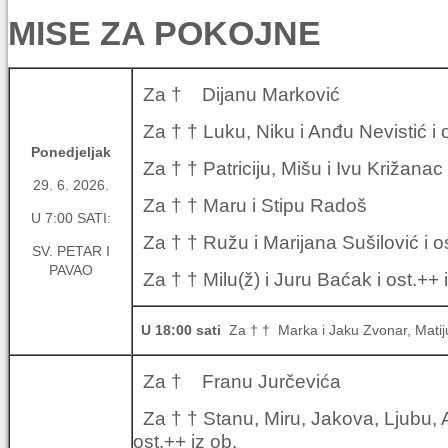
MISE ZA POKOJNE
Za † Dijanu Marković
Za † † Luku, Niku i Anđu Nevistić i o
Ponedjeljak
Za † † Patriciju, Mišu i Ivu Križanac 
29. 6. 2026.
Za † † Maru i Stipu Radoš
U 7:00 SATI:
Za † † Ružu i Marijana Sušilović i os
SV. PETAR I
PAVAO
Za † † Milu(ž) i Juru Baćak i ost.++ 
U 18:00 sati
Za † † Marka i Jaku Zvonar, Matiju 
Za † Franu Jurčevića
Za † † Stanu, Miru, Jakova, Ljubu, 
ost.++ iz ob.