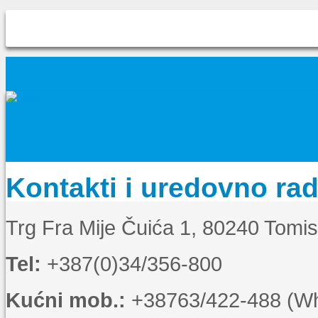
Kontakti i uredovno ra
Trg Fra Mije Čuića 1, 80240 Tomi
Tel:
+387(0)34/356-800
Kućni mob.:
+38763/422-488 (Wha