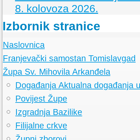
8. kolovoza 2026.
Izbornik stranice
Naslovnica
Franjevački samostan Tomislavgad
Kršćanstvo na duvanjskom području
Župa Sv. Mihovila Arkanđela
Izgradnja samostana u Tomislavgradu
Samostanska knjižnica
Događanja
Aktualna događanja u
Samostanski arhiv
Samostanski muzej
Povijest Župe
Izgradnja Bazilike
Filijalne crkve
Župni zborovi