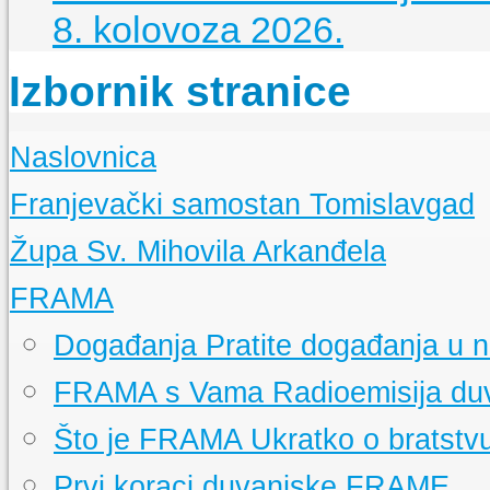
8. kolovoza 2026.
Izbornik stranice
Naslovnica
Franjevački samostan Tomislavgad
Kršćanstvo na duvanjskom području
Župa Sv. Mihovila Arkanđela
Izgradnja samostana u Tomislavgradu
Samostanska knjižnica
Događanja
Aktualna događanja u našoj Župnoj zajednici
FRAMA
Samostanski arhiv
Povijest Župe
Samostanski muzej
Izgradnja Bazilike
Događanja
Pratite događanja u 
Filijalne crkve
Župni zborovi
FRAMA s Vama
Radioemisija d
Ministranti i čitači
Molitvene zajednice
Što je FRAMA
Ukratko o bratstv
Župne obavijesti
Misne nakane
Prvi koraci duvanjske FRAME
Dobro je znati
Ukratko o svetim sakramentima