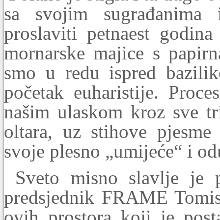
sa svojim sugrađanima
proslaviti petnaest godina
mornarske majice s papirn
smo u redu ispred bazilike
početak euharistije. Proce
našim ulaskom kroz sve tri
oltara, uz stihove pjesme
svoje plesno „umijeće“ i od
Sveto misno slavlje je 
predsjednik FRAME Tomisla
ovih prostora koji je pos