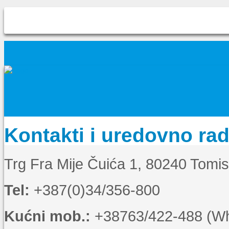
Kontakti i uredovno ra
Trg Fra Mije Čuića 1, 80240 Tomi
Tel:
+387(0)34/356-800
Kućni mob.:
+38763/422-488 (Wha