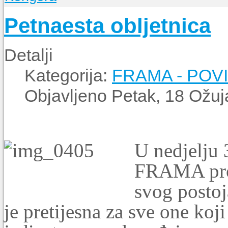
O Župi
Petnaesta obljetnica
Događanja
Detalji
Kategorija:
FRAMA - POV
Objavljeno Petak, 18 Ožuj
U nedjelju 
FRAMA pros
svog postoj
je pretijesna za sve one koji