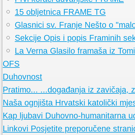
15 obljetnica FRAME TG
Glasnici sv. Franje
Nešto o "mal
Sekcije
Opis i popis Framinih sek
La Verna
Glasilo framaša iz Tom
OFS
Događanja
Pratimo aktivnosti OFS-a
Duhovnost
Što je OFS
Ukratko o redu
Osnovne molitve
Pratimo...
...događanja iz zavičaja, ze
Nedjeljne propovijedi
Meditacije
Naša ognjišta
Hrvatski katolički mje
Kap ljubavi
Duhovno-humanitarna u
Linkovi
Posjetite preporučene stranic