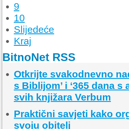
9
10
Slijedeće
Kraj
BitnoNet RSS
Otkrijte svakodnevno na
s Biblijom’ i ‘365 dana s
svih knjižara Verbum
Praktični savjeti kako o
svoju obitelj