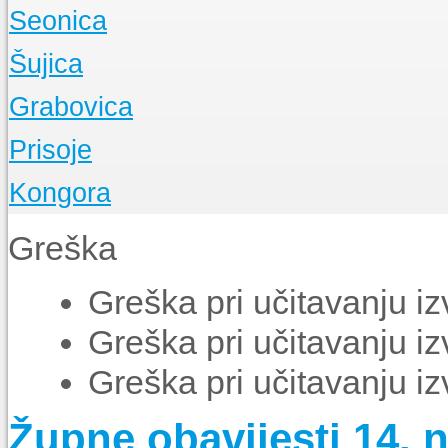
O Župi
Seonica
Događanja
O Župi
Šujica
Događanja
O Župi
Grabovica
Događanja
O Župi
Prisoje
Događanja
O Župi
Kongora
Događanja
O Župi
Greška
Događanja
Greška pri učitavanju i
Greška pri učitavanju i
Greška pri učitavanju i
Župne obavijesti 14. n