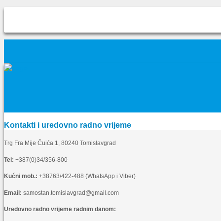
Kontakti i uredovno radno vrijeme
Trg Fra Mije Čuića 1, 80240 Tomislavgrad
Tel:
+387(0)34/356-800
Kućni mob.:
+38763/422-488 (WhatsApp i Viber)
Email:
samostan.tomislavgrad@gmail.com
Uredovno radno vrijeme radnim danom: