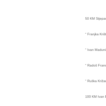
50 KM
Stjepa
“
Franjka Kriš
“
Ivan Maduni
“
Radoš Frano 
“
Ruška Križa
100 KM
Ivan 