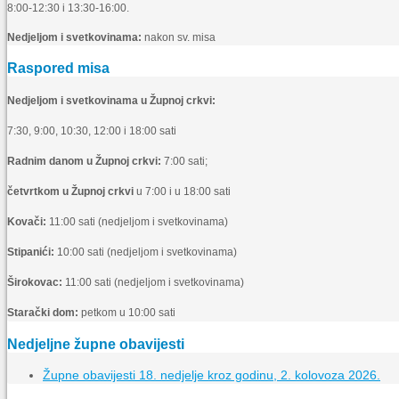
8:00-12:30 i 13:30-16:00.
Nedjeljom i svetkovinama:
nakon sv. misa
Raspored misa
Nedjeljom i svetkovinama u Župnoj crkvi:
7:30, 9:00, 10:30, 12:00 i 18:00 sati
Radnim danom u Župnoj crkvi:
7:00 sati;
četvrtkom u Župnoj crkvi
u 7:00 i u 18:00 sati
Kovači:
11:00 sati (nedjeljom i svetkovinama)
Stipanići:
10:00 sati (nedjeljom i svetkovinama)
Širokovac:
11:00 sati (nedjeljom i svetkovinama)
Starački dom:
petkom u 10:00 sati
Nedjeljne župne obavijesti
Župne obavijesti 18. nedjelje kroz godinu, 2. kolovoza 2026.