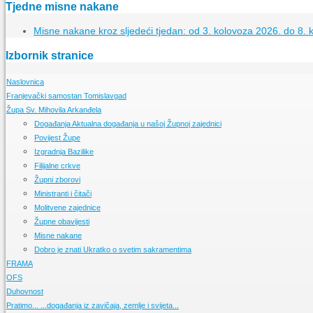
Tjedne misne nakane
Misne nakane kroz sljedeći tjedan: od 3. kolovoza 2026. do 8. 
Izbornik stranice
Naslovnica
Franjevački samostan Tomislavgad
Župa Sv. Mihovila Arkanđela
Kršćanstvo na duvanjskom području
Izgradnja samostana u Tomislavgradu
Događanja
Aktualna događanja u našoj Župnoj zajednici
Samostanska knjižnica
Povijest Župe
Samostanski arhiv
Izgradnja Bazilike
Samostanski muzej
Filijalne crkve
Župni zborovi
Ministranti i čitači
Molitvene zajednice
Župne obavijesti
Misne nakane
Dobro je znati
Ukratko o svetim sakramentima
FRAMA
OFS
Događanja
Pratite događanja u našoj FRAMI
Duhovnost
FRAMA s Vama
Događanja
Pratimo aktivnosti OFS-a
Radioemisija duvanjske FRAME
Pratimo...
Što je FRAMA
Što je OFS
Osnovne molitve
...događanja iz zavičaja, zemlje i svijeta...
Ukratko o redu
Ukratko o bratstvu franjevačke mladeži