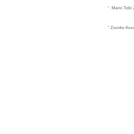
“
Mario Tolić
“
Zvonko Kova