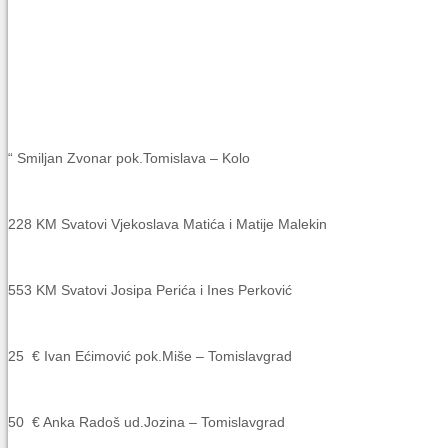
“
Smiljan Zvonar pok.Tomislava – Kolo
228 KM
Svatovi Vjekoslava Matića i Matije Malekin
553 KM
Svatovi Josipa Perića i Ines Perković
25 €
Ivan Ećimović pok.Miše – Tomislavgrad
50 €
Anka Radoš ud.Jozina – Tomislavgrad