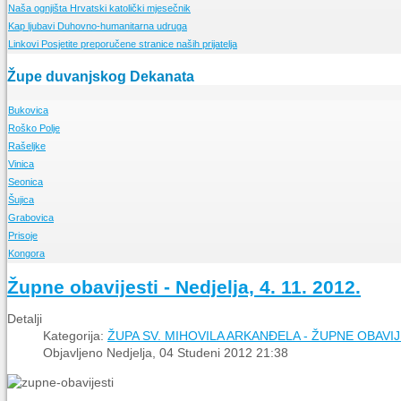
Naša ognjišta
Prvi koraci duvanjske FRAME
Nedjeljne propovijedi
Hrvatski katolički mjesečnik
Kap ljubavi
15 obljetnica FRAME TG
Meditacije
Duhovno-humanitarna udruga
Linkovi
Posjetite preporučene stranice naših prijatelja
Glasnici sv. Franje
Nešto o "maloj FRAMI"
Sekcije
Opis i popis Framinih sekcija
Župe duvanjskog Dekanata
La Verna
Glasilo framaša iz Tomislavgrada
Bukovica
Roško Polje
O Župi
Rašeljke
Događanja
O Župi
Vinica
Događanja
O Župi
Seonica
Događanja
O Župi
Šujica
Događanja
O Župi
Grabovica
Događanja
O Župi
Prisoje
Događanja
O Župi
Kongora
Događanja
O Župi
Događanja
O Župi
Župne obavijesti - Nedjelja, 4. 11. 2012.
Događanja
Detalji
Kategorija:
ŽUPA SV. MIHOVILA ARKANĐELA - ŽUPNE OBAVIJ
Objavljeno Nedjelja, 04 Studeni 2012 21:38