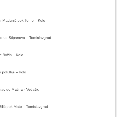
n Madunić pok.Tome – Kolo
to ud.Stipanova – Tomislavgrad
ć Božin – Kolo
pok.Ilije – Kolo
nac ud.Matina - Vedašić
Bilić pok.Mate – Tomislavgrad