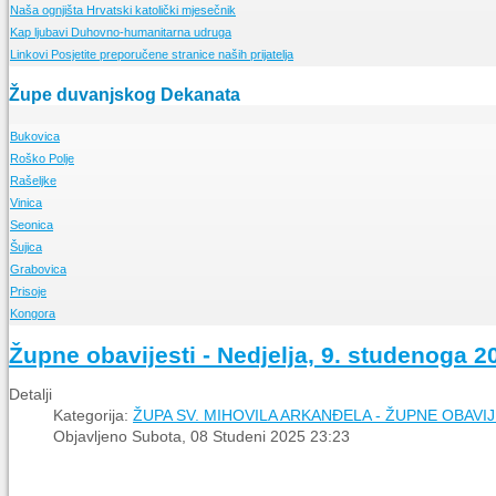
Naša ognjišta
Prvi koraci duvanjske FRAME
Nedjeljne propovijedi
Hrvatski katolički mjesečnik
Kap ljubavi
15 obljetnica FRAME TG
Meditacije
Duhovno-humanitarna udruga
Linkovi
Posjetite preporučene stranice naših prijatelja
Glasnici sv. Franje
Nešto o "maloj FRAMI"
Sekcije
Opis i popis Framinih sekcija
Župe duvanjskog Dekanata
La Verna
Glasilo framaša iz Tomislavgrada
Bukovica
Roško Polje
O Župi
Rašeljke
Događanja
O Župi
Vinica
Događanja
O Župi
Seonica
Događanja
O Župi
Šujica
Događanja
O Župi
Grabovica
Događanja
O Župi
Prisoje
Događanja
O Župi
Kongora
Događanja
O Župi
Događanja
O Župi
Župne obavijesti - Nedjelja, 9. studenoga 2
Događanja
Detalji
Kategorija:
ŽUPA SV. MIHOVILA ARKANĐELA - ŽUPNE OBAVIJ
Objavljeno Subota, 08 Studeni 2025 23:23