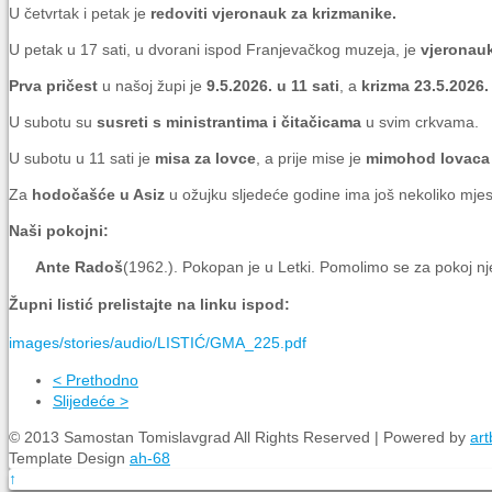
U četvrtak i petak je
redoviti vjeronauk za krizmanike.
U petak u 17 sati, u dvorani ispod Franjevačkog muzeja, je
vjeronauk
Prva pričest
u našoj župi je
9.5.2026. u 11 sati
, a
krizma 23.5.2026. 
U subotu su
susreti s ministrantima i čitačicama
u svim crkvama.
U subotu u 11 sati je
misa za lovce
, a prije mise je
mimohod lovaca 
Za
hodočašće u Asiz
u ožujku sljedeće godine ima još nekoliko mjest
Naši pokojni:
Ante Radoš
(1962.). Pokopan je u Letki. Pomolimo se za pokoj 
Župni listić prelistajte na linku ispod:
images/stories/audio/LISTIĆ/GMA_225.pdf
< Prethodno
Slijedeće >
© 2013 Samostan Tomislavgrad All Rights Reserved | Powered by
art
Template Design
ah-68
↑