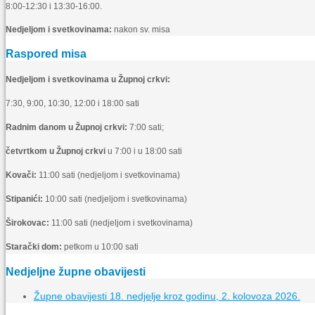
8:00-12:30 i 13:30-16:00.
Nedjeljom i svetkovinama:
nakon sv. misa
Raspored misa
Nedjeljom i svetkovinama u Župnoj crkvi:
7:30, 9:00, 10:30, 12:00 i 18:00 sati
Radnim danom u Župnoj crkvi:
7:00 sati;
četvrtkom u Župnoj crkvi
u 7:00 i u 18:00 sati
Kovači:
11:00 sati (nedjeljom i svetkovinama)
Stipanići:
10:00 sati (nedjeljom i svetkovinama)
Širokovac:
11:00 sati (nedjeljom i svetkovinama)
Starački dom:
petkom u 10:00 sati
Nedjeljne župne obavijesti
Župne obavijesti 18. nedjelje kroz godinu, 2. kolovoza 2026.