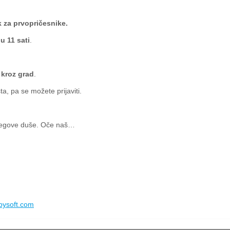
 za prvopričesnike.
u 11 sati
.
kroz grad
.
a, pa se možete prijaviti.
njegove duše. Oče naš…
bysoft.com