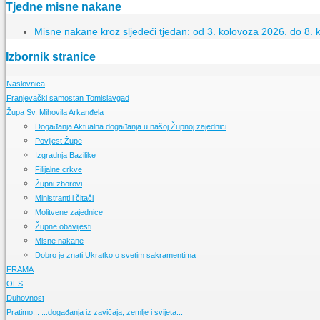
Tjedne misne nakane
Misne nakane kroz sljedeći tjedan: od 3. kolovoza 2026. do 8. 
Izbornik stranice
Naslovnica
Franjevački samostan Tomislavgad
Župa Sv. Mihovila Arkanđela
Kršćanstvo na duvanjskom području
Izgradnja samostana u Tomislavgradu
Događanja
Aktualna događanja u našoj Župnoj zajednici
Samostanska knjižnica
Povijest Župe
Samostanski arhiv
Izgradnja Bazilike
Samostanski muzej
Filijalne crkve
Župni zborovi
Ministranti i čitači
Molitvene zajednice
Župne obavijesti
Misne nakane
Dobro je znati
Ukratko o svetim sakramentima
FRAMA
OFS
Događanja
Pratite događanja u našoj FRAMI
Duhovnost
FRAMA s Vama
Događanja
Pratimo aktivnosti OFS-a
Radioemisija duvanjske FRAME
Pratimo...
Što je FRAMA
Što je OFS
Osnovne molitve
...događanja iz zavičaja, zemlje i svijeta...
Ukratko o redu
Ukratko o bratstvu franjevačke mladeži