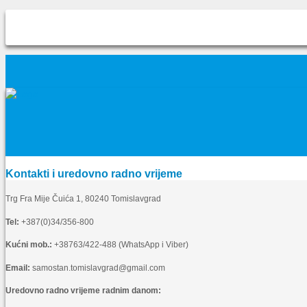
Kontakti i uredovno radno vrijeme
Trg Fra Mije Čuića 1, 80240 Tomislavgrad
Tel:
+387(0)34/356-800
Kućni mob.:
+38763/422-488 (WhatsApp i Viber)
Email:
samostan.tomislavgrad@gmail.com
Uredovno radno vrijeme radnim danom: