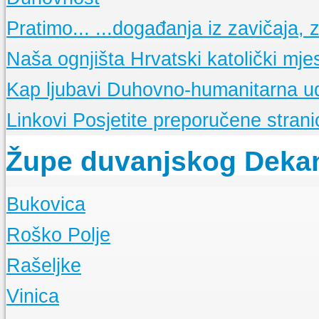
Osnovne molitve
Pratimo...
...događanja iz zavičaja, ze
Nedjeljne propovijedi
Meditacije
Naša ognjišta
Hrvatski katolički mje
Kap ljubavi
Duhovno-humanitarna u
Linkovi
Posjetite preporučene stranic
Župe duvanjskog Deka
Bukovica
O Župi
Roško Polje
Događanja
O Župi
Rašeljke
Događanja
O Župi
Vinica
Događanja
O Župi