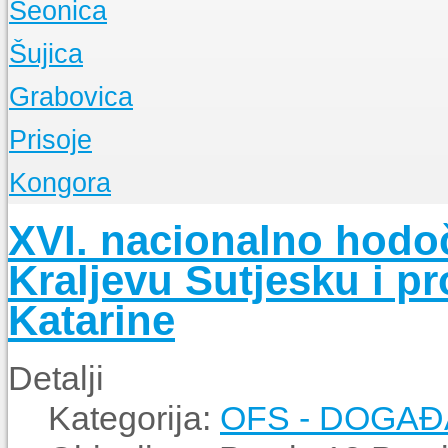
Seonica
Događanja
O Župi
Šujica
Događanja
O Župi
Grabovica
Događanja
O Župi
Prisoje
Događanja
O Župi
Kongora
Događanja
O Župi
XVI. nacionalno hodo
Događanja
Kraljevu Sutjesku i pr
Katarine
Detalji
Kategorija:
OFS - DOGA