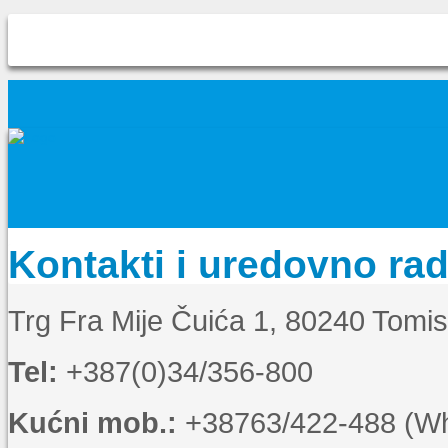
Kontakti i uredovno ra
Trg Fra Mije Čuića 1, 80240 Tomi
Tel:
+387(0)34/356-800
Kućni mob.:
+38763/422-488 (Wha