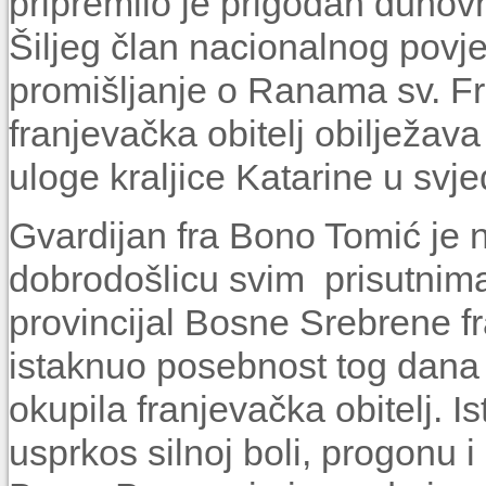
pripremilo je prigodan duhov
Šiljeg član nacionalnog povje
promišljanje o Ranama sv. Fra
franjevačka obitelj obilježava
uloge kraljice Katarine u svj
Gvardijan fra Bono Tomić je 
dobrodošlicu svim prisutnima
provincijal Bosne Srebrene f
istaknuo posebnost tog dana 
okupila franjevačka obitelj. I
usprkos silnoj boli, progonu i