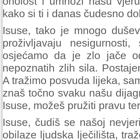
oholost i umnoži našu vjer
kako si ti i danas čudesno do
Isuse, tako je mnogo duševno
proživljavaju nesigurnosti
osjećamo da je zlo jače od
nepoznatih zlih sila. Postaj
A tražimo posvuda lijeka, sam
znaš točno svaku našu dijagn
Isuse, možeš pružiti pravu ter
Isuse, čudiš se našoj nevjer
obilaze ljudska lječilišta, tr