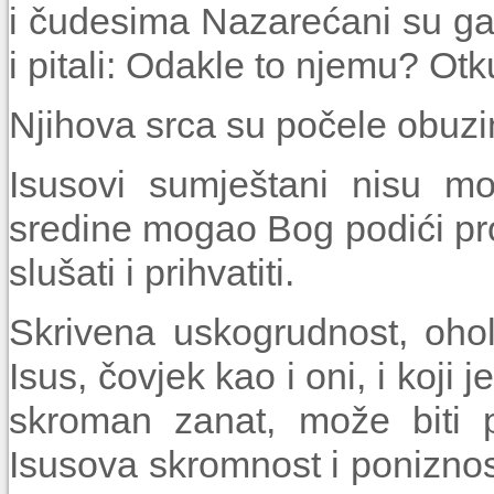
i čudesima Nazarećani su ga o
i pitali: Odakle to njemu? Ot
Njihova srca su počele obuzi
Isusovi sumještani nisu mo
sredine mogao Bog podići pror
slušati i prihvatiti.
Skrivena uskogrudnost, oholo
Isus, čovjek kao i oni, i koji 
skroman zanat, može biti p
Isusova skromnost i poniznost