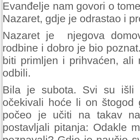
Evanđelje nam govori o tome k
Nazaret, gdje je odrastao i p
Nazaret je njegova domov
rodbine i dobro je bio poznat.
biti primljen i prihvaćen, ali
odbili.
Bila je subota. Svi su išl
očekivali hoće li on štogod g
počeo je učiti na takav na
postavljali pi­tanja: Odakl
poznavali? Gdje je naučio sv