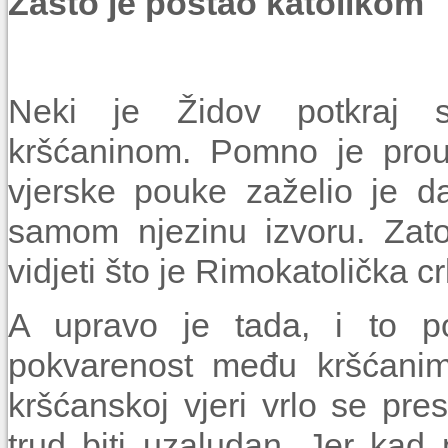
Zašto je postao katolikom
Neki je Židov potkraj sr
kršćaninom. Pomno je prou
vjerske pouke zaželio je da
samom njezinu izvoru. Zato
vidjeti što je Rimokatolička c
A upravo je tada, i to po
pokvarenost među kršćanim
kršćanskoj vjeri vrlo se pre
trud biti uzaludan. Jer kad