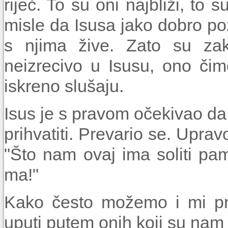
riječ. To su oni najbliži, to 
misle da Isusa jako dobro po
s njima žive. Zato su zak
neizrecivo u Isusu, ono či
iskreno slušaju.
Isus je s pravom očekivao da 
prihvatiti. Prevario se. Uprav
"Što nam ovaj ima soliti pa
ma!"
Kako često možemo i mi pre
uputi putem onih koji su nam 