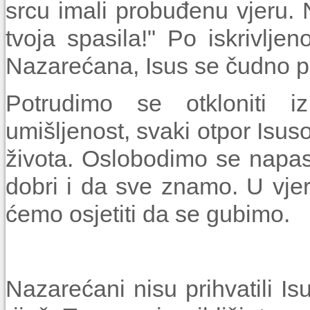
srcu imali probuđenu vjeru. N
tvoja spasila!" Po iskrivlje
Naza­rećana, Isus se čudno p
Potrudimo se otkloniti i
umišljenost, svaki otpor Isu
života. Oslobodimo se napa
dobri i da sve znamo. U vjer
ćemo osjetiti da se gubimo.
Nazarećani nisu prihvatili I