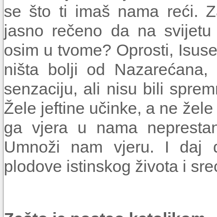
se što ti imaš nama reći. Zar
jasno rečeno da na svijet
osim u tvome? Oprosti, Isuse
ništa bolji od Nazarećana, k
senzaciju, ali nisu bili spre
Žele jeftine učinke, a ne žel
ga vjera u nama neprestano
Umnoži nam vje­ru. I daj 
plodove istinskog života i sre