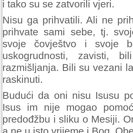
i tako su se zatvorili vjeri.
Nisu ga prihvatili. Ali ne pri
prihvate sami sebe, tj. svo
svoje čovještvo i svoje bo
uskogrudnosti, zavisti, b
razmišljanja. Bili su vezani l
raskinuti.
Budući da oni nisu Isusu pov
Isus im nije mogao pomoći
predođžbu i sliku o Mesiji. On
a ne u isto vrijeme i Bog. Obe