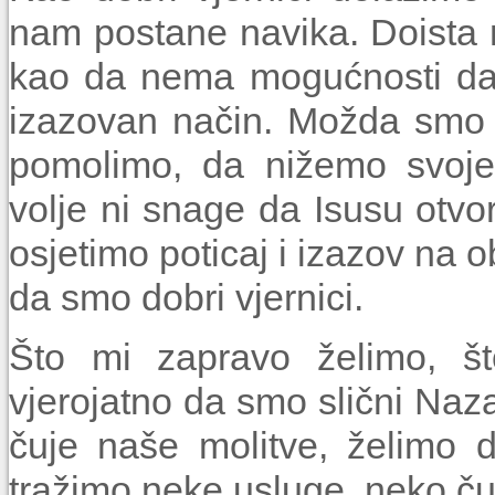
nam postane navika. Doista m
kao da nema mogućnosti da 
iza­zovan način. Možda smo
pomolimo, da nižemo svoje
volje ni snage da Isusu otvo
osjetimo poticaj i izazov na 
da smo dobri vjernici.
Što mi zapravo želimo, š
vjerojatno da smo slični Na
čuje naše molitve, želimo
tražimo neke usluge, neko 