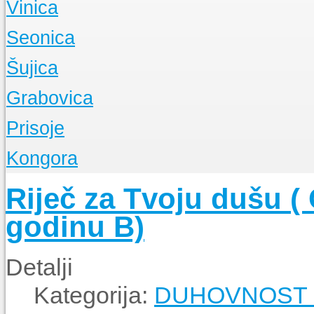
Vinica
Događanja
O Župi
Seonica
Događanja
O Župi
Šujica
Događanja
O Župi
Grabovica
Događanja
O Župi
Prisoje
Događanja
O Župi
Kongora
Događanja
O Župi
Riječ za Tvoju dušu ( 
Događanja
godinu B)
Detalji
Kategorija:
DUHOVNOST - N