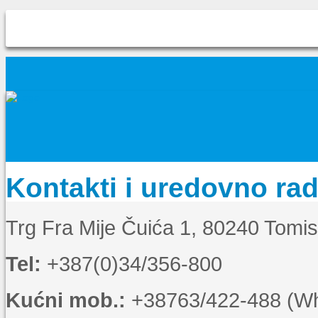
Kontakti i uredovno ra
Trg Fra Mije Čuića 1, 80240 Tomi
Tel:
+387(0)34/356-800
Kućni mob.:
+38763/422-488 (Wha