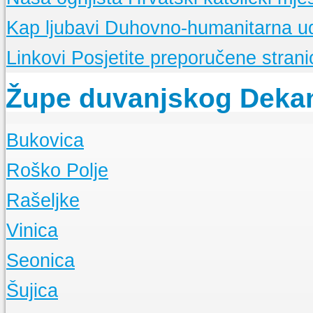
Kap ljubavi
Duhovno-humanitarna u
Linkovi
Posjetite preporučene stranic
Župe duvanjskog Deka
Bukovica
O Župi
Roško Polje
Događanja
O Župi
Rašeljke
Događanja
O Župi
Vinica
Događanja
O Župi
Seonica
Događanja
O Župi
Šujica
Događanja
O Župi