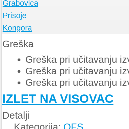
Grabovica
Događanja
O Župi
Prisoje
Događanja
O Župi
Kongora
Događanja
O Župi
Greška
Događanja
Greška pri učitavanju i
Greška pri učitavanju i
Greška pri učitavanju i
IZLET NA VISOVAC
Detalji
Kategorija:
OFS