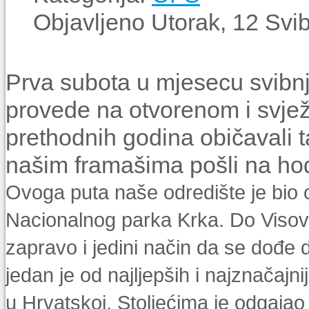
Objavljeno Utorak, 12 Svi
Prva subota u mjesecu svibnj
provede na otvorenom i svje
prethodnih godina običavali 
našim framašima pošli na ho
Ovoga puta naše odredište je bio o
Nacionalnog parka Krka. Do Visovc
zapravo i jedini način da se dođe
jedan je od najljepših i najznačaj
u Hrvatskoj. Stoljećima je odgajao