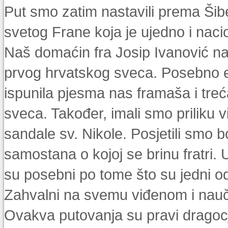
Put smo zatim nastavili prema Šibe
svetog Frane koja je ujedno i naci
Naš domaćin fra Josip Ivanović nas
prvog hrvatskog sveca. Posebno em
ispunila pjesma nas framaša i tr
sveca. Također, imali smo priliku vid
sandale sv. Nikole. Posjetili smo b
samostana o kojoj se brinu fratri. U
su posebni po tome što su jedni od 
Zahvalni na svemu viđenom i nau
Ovakva putovanja su pravi dragocje