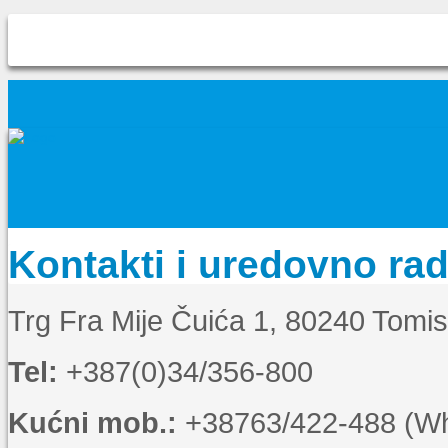
Kontakti i uredovno ra
Trg Fra Mije Čuića 1, 80240 Tomi
Tel:
+387(0)34/356-800
Kućni mob.:
+38763/422-488 (Wha