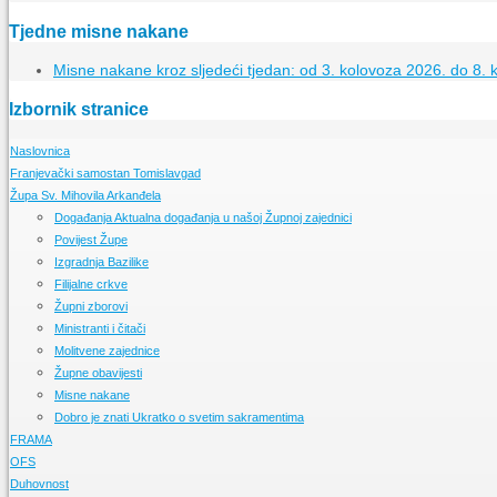
Tjedne misne nakane
Misne nakane kroz sljedeći tjedan: od 3. kolovoza 2026. do 8. 
Izbornik stranice
Naslovnica
Franjevački samostan Tomislavgad
Župa Sv. Mihovila Arkanđela
Kršćanstvo na duvanjskom području
Izgradnja samostana u Tomislavgradu
Događanja
Aktualna događanja u našoj Župnoj zajednici
Samostanska knjižnica
Povijest Župe
Samostanski arhiv
Izgradnja Bazilike
Samostanski muzej
Filijalne crkve
Župni zborovi
Ministranti i čitači
Molitvene zajednice
Župne obavijesti
Misne nakane
Dobro je znati
Ukratko o svetim sakramentima
FRAMA
OFS
Događanja
Pratite događanja u našoj FRAMI
Duhovnost
FRAMA s Vama
Događanja
Pratimo aktivnosti OFS-a
Radioemisija duvanjske FRAME