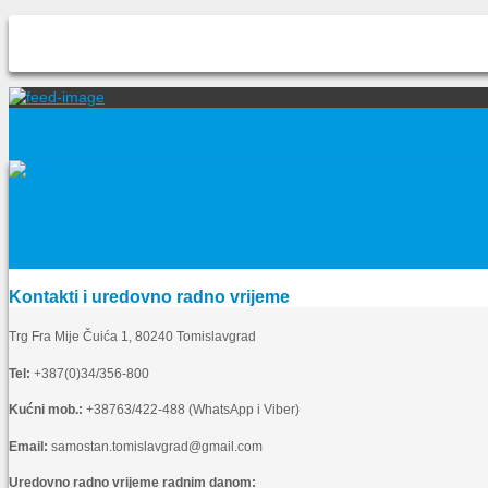
Kontakti i uredovno radno vrijeme
Trg Fra Mije Čuića 1, 80240 Tomislavgrad
Tel:
+387(0)34/356-800
Kućni mob.:
+38763/422-488 (WhatsApp i Viber)
Email:
samostan.tomislavgrad@gmail.com
Uredovno radno vrijeme radnim danom: