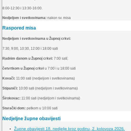
8:00-12:30 i 13:30-16:00.
Nedjeljom i svetkovinama:
nakon sv. misa
Raspored misa
Nedjeljom i svetkovinama u Župnoj crkvi:
7:30, 9:00, 10:30, 12:00 i 18:00 sati
Radnim danom u Župnoj crkvi:
7:00 sati;
četvrtkom u Župnoj crkvi
u 7:00 i u 18:00 sati
Kovači:
11:00 sati (nedjeljom i svetkovinama)
Stipanići:
10:00 sati (nedjeljom i svetkovinama)
Širokovac:
11:00 sati (nedjeljom i svetkovinama)
Starački dom:
petkom u 10:00 sati
Nedjeljne župne obavijesti
Župne obavijesti 18. nedjelje kroz godinu, 2. kolovoza 2026.