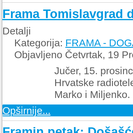
Frama Tomislavgrad d
Detalji
Kategorija:
FRAMA - DO
Objavljeno Četvrtak, 19 P
Jučer, 15. prosinc
Hrvatske radiotelev
Marko i Miljenko.
Opširnije...
Framin petak: Došašć