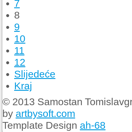
7
8
9
10
11
12
Slijedeće
Kraj
© 2013 Samostan Tomislavgr
by
artbysoft.com
Template Design
ah-68