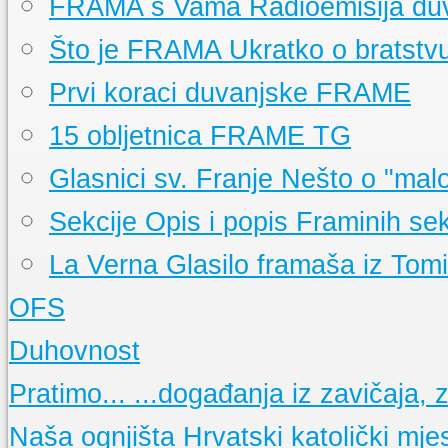
FRAMA s Vama
Radioemisija d
Ministranti i čitači
Molitvene zajednice
Što je FRAMA
Ukratko o bratstv
Župne obavijesti
Misne nakane
Prvi koraci duvanjske FRAME
Dobro je znati
Ukratko o svetim sakramentima
15 obljetnica FRAME TG
Glasnici sv. Franje
Nešto o "mal
Sekcije
Opis i popis Framinih sek
La Verna
Glasilo framaša iz Tom
OFS
Događanja
Pratimo aktivnosti OFS-a
Duhovnost
Što je OFS
Ukratko o redu
Osnovne molitve
Pratimo...
...događanja iz zavičaja, ze
Nedjeljne propovijedi
Meditacije
Naša ognjišta
Hrvatski katolički mje