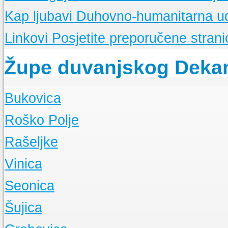
Kap ljubavi
Duhovno-humanitarna u
Linkovi
Posjetite preporučene stranic
Župe duvanjskog Deka
Bukovica
O Župi
Roško Polje
Događanja
O Župi
Rašeljke
Događanja
O Župi
Vinica
Događanja
O Župi
Seonica
Događanja
O Župi
Šujica
Događanja
O Župi