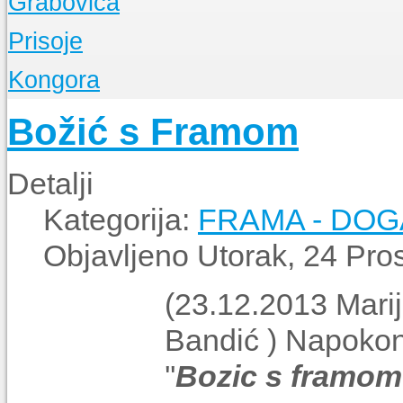
Grabovica
Događanja
O Župi
Prisoje
Događanja
O Župi
Kongora
Događanja
O Župi
Božić s Framom
Događanja
Detalji
Kategorija:
FRAMA - DO
Objavljeno Utorak, 24 Pro
(23.12.2013 Marij
Bandić ) Napokon 
''
Bozic s framom'