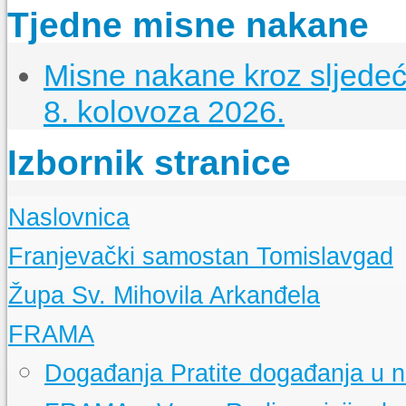
Tjedne misne nakane
Misne nakane kroz sljedeći
8. kolovoza 2026.
Izbornik stranice
Naslovnica
Franjevački samostan Tomislavgad
Kršćanstvo na duvanjskom području
Župa Sv. Mihovila Arkanđela
Izgradnja samostana u Tomislavgradu
Samostanska knjižnica
Događanja
Aktualna događanja u našoj Župnoj zajednici
FRAMA
Samostanski arhiv
Povijest Župe
Samostanski muzej
Izgradnja Bazilike
Događanja
Pratite događanja u 
Filijalne crkve
Župni zborovi