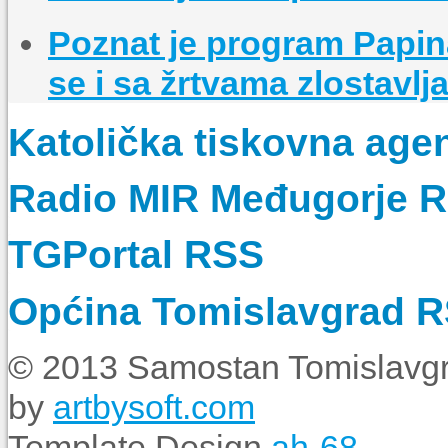
Poznat je program Papin
se i sa žrtvama zlostavlj
Katolička tiskovna age
Radio MIR Međugorje 
TGPortal RSS
Općina Tomislavgrad 
© 2013 Samostan Tomislavgr
by
artbysoft.com
Template Design
ah-68