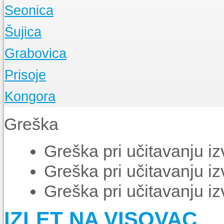
O Župi
Seonica
Događanja
O Župi
Šujica
Događanja
O Župi
Grabovica
Događanja
O Župi
Prisoje
Događanja
O Župi
Kongora
Događanja
O Župi
Greška
Događanja
Greška pri učitavanju i
Greška pri učitavanju i
Greška pri učitavanju i
IZLET NA VISOVAC